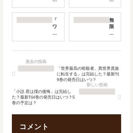
向
き
き
く
ゃ
振
「
無
【
り
ワ
限
最
か
ン
の
新
ぶ
ダ
住
刊
っ
ン
人
】
て
ス
～
4
】
」
幕
巻
39
は
末
「世界最高の暗殺者、異世界貴族
の
巻
完
ノ
に転生する」は完結した？最新刊
発
の
結
章
9巻の発売日はいつ？
売
発
し
～
日
売
「小説 君は僕の後悔」は完結し
た
【
た？最新刊4巻の発売日はいつ？5
予
日
？
最
巻の予定は？
想
は
最
新
、
い
新
刊
続
つ
刊
】
編
？
15
10
コメント
の
最
巻
巻