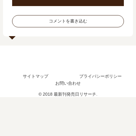
予
新
の
の
定
刊
発
発
は
38
売
売
コメントを書き込む
？
巻
日
日､
か
は
11
ら
い
巻
の
つ
の
発
？
発
売
売
周
日
期
は
サイトマップ
プライバシーポリシー
予
い
お問い合わせ
想
つ
と
？
© 2018 最新刊発売日リサーチ.
連
完
載
結
状
し
況
た
・
？
今