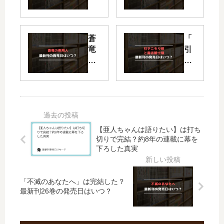
黒
嵐
星
と
は
モ
蒼
「
傅
ン
竜
引
か
ス
の
き
な
タ
側
こ
い
ー
用
も
の
」
人
り
続
は
【
姫
編
完
最
と
は
結
新
毒
い
し
【亜人ちゃんは語りたい】は打ち
刊
舌
切りで完結？約8年の連載に幕を
つ
た
】
騎
下ろした真実
？
？
10
士
何
最
巻
様
巻
新
の
」
「不滅のあなたへ」は完結した？
ま
刊
最新刊26巻の発売日はいつ？
発
は
で
9
売
完
発
巻
日
結
売
の