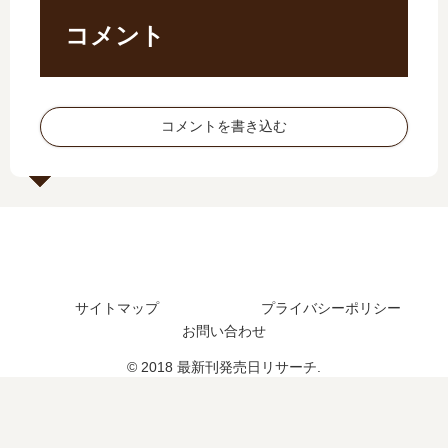
予
し
さ
発
想
た
れ
売
コメント
、
？
た
日
続
最
？
は
編
新
い
の
刊
つ
コメントを書き込む
予
7
？
定
巻
10
は
の
巻
？
発
の
売
予
日
定
は
は
い
？
サイトマップ
プライバシーポリシー
つ
お問い合わせ
？
続
© 2018 最新刊発売日リサーチ.
編
の
予
定