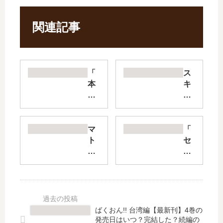
関連記事
「
ス
本
キ
気!
ウ
火
サ
薬
ギ
」
【
マ
「
5
最
ト
セ
巻
新
リ
ン
の
刊
と
セ
発
】
狂
。
売
9
犬
」
日
巻
-路
は
は
の
地
完
ばくおん!! 台湾編【最新刊】4巻の
？
発
裏
結
発売日はいつ？完結した？続編の