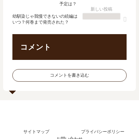
最
売
の
し
予定は？
終
日
男
た
章
は
幼馴染じゃ我慢できないの続編は
達-
？
いつ？何巻まで発売された？
の
い
【
最
最
つ
最
新
新
？
新
刊
刊
完
刊
16
コメント
を
結
】
巻
予
し
10
の
想
た
巻
発
！
？
の
売
コメントを書き込む
《
発
日
20
売
は
26
日､
い
年
11
つ
2
巻
？
月
の
最
発
新
売
サイトマップ
プライバシーポリシー
版
日
》
お問い合わせ