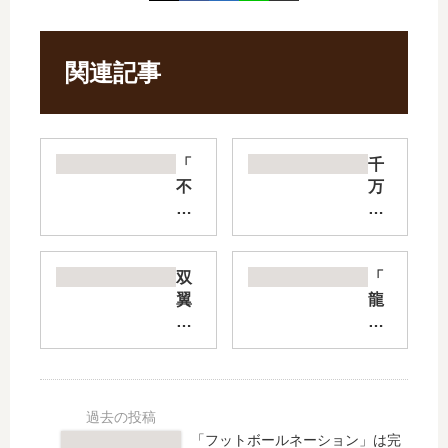
関連記事
「
千
不
万
徳
社
の
異
ギ
世
ル
界
双
「
ド
通
翼
龍
」
商
の
神
は
部
武
の
完
【
装
娘
結
最
使
」
し
新
い
は
た
刊
【
完
「フットボールネーション」は完