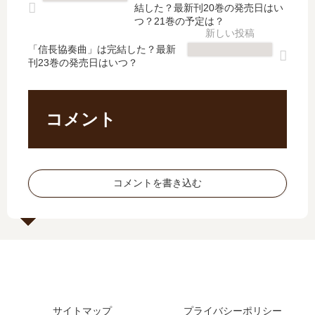
？
】
最
結
結した？最新刊20巻の発売日はい
最
3
新
し
つ？21巻の予定は？
新
巻
刊
た
刊
の
「信長協奏曲」は完結した？最新
】
？
刊23巻の発売日はいつ？
16
発
4
最
巻
売
巻
新
の
日､
の
刊
発
4
発
3
コメント
売
巻
売
巻
日
の
日
の
は
発
は
発
い
売
い
売
コメントを書き込む
つ
日
つ
日
？
は
？
は
17
い
完
い
巻
つ
結
つ
の
？
し
？
予
完
た
定
結
？
は
し
続
サイトマップ
プライバシーポリシー
？
た
編