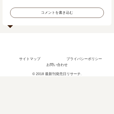
新
3
は
刊
巻
完
コメントを書き込む
】
の
結
6
発
し
巻
売
た
の
日
？
発
は
最
売
い
新
日､
つ
刊
7
？
11
サイトマップ
プライバシーポリシー
巻
完
巻
の
お問い合わせ
結
の
発
し
発
© 2018 最新刊発売日リサーチ.
売
た
売
日
？
日
は
続
は
い
編
い
つ
の
つ
？
予
？
完
定
12