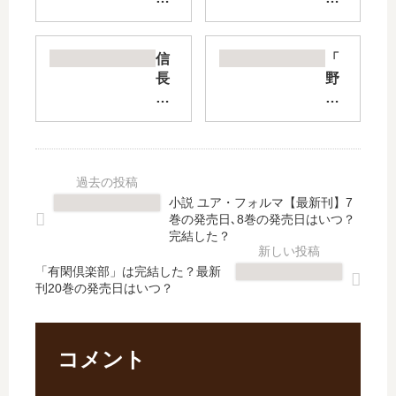
の
聖
秘
女
書
は
信
「
」
今
長
野
最
日
未
生
新
も
満-
の
刊
無
転
ラ
2
意
生
ス
巻
識
光
ボ
の
に
秀
ス
小説 ユア・フォルマ【最新刊】7
発
力
が
が
巻の発売日､8巻の発売日はいつ？
売
を
倒
現
完結した？
日
垂
せ
れ
は
れ
「有閑倶楽部」は完結した？最新
な
た!
刊20巻の発売日はいつ？
い
流
い-
黒
つ
す
【
翼
？
～
最
の
…
新
覇
コメント
【
刊
王
最
】
」