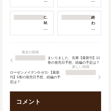
チ
仮
ン
面
ミ
ラ
Le
イ
C.
終
ge
ダ
M.
わ
nd
ー
B.
り
s
SP
森
の
【
IRI
羅
セ
最
TS
博
ラ
新
」
物
フ
刊
は
館
一
まいりました、先輩【最新刊】11
】
完
の
瀬
巻の発売日予想、続編の予定は？
29
結
事
グ
巻
し
件
レ
ローゼンメイデン0-ゼロ-【最新
の
た
刊】5巻の発売日予想、続編の予
目
ン
定は？
発
？
録
、
売
最
【
16
日
新
最
歳
は
刊
新
…
コメント
い
42
刊
【
つ
巻
】
最