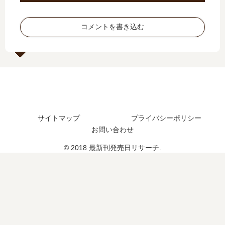
？
の
46
新
完
発
巻
刊
コメントを書き込む
結
売
の
】
し
日
発
13
た
は
売
巻
？
い
日
の
つ
予
発
？
想
売
43
、
日
巻
続
予
サイトマップ
プライバシーポリシー
の
編
想
予
お問い合わせ
の
、
定
予
続
© 2018 最新刊発売日リサーチ.
は
定
編
？
は
の
？
予
定
は
？