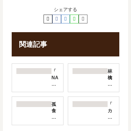
シェアする
関連記事
「
林
NA
檎
NA
と
」
蜂
は
蜜
完
wa
孤
「
結
lk
食
カ
し
【
ロ
ー
た
最
ボ
ド
？
新
ッ
キ