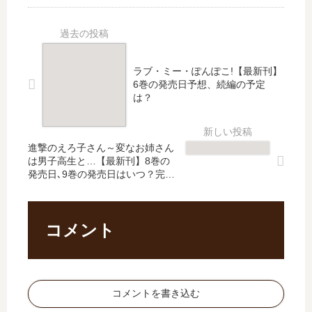
最
刊
ト
ャ
新
】
【
プ
刊
22
最
タ
22
巻
新
ー
ラブ・ミー・ぽんぽこ!【最新刊】
巻
の
刊
さ
6巻の発売日予想、続編の予定
の
発
】
く
は？
発
売
10
ら
売
日
巻
ク
日
は
の
リ
進撃のえろ子さん～変なお姉さん
は
い
発
ア
は男子高生と…【最新刊】8巻の
い
つ
売
カ
発売日､9巻の発売日はいつ？完結
つ
？
日
ー
した？
？
完
は
ド
（
結
い
編
休
し
コメント
つ
」
載
た
？
は
中
？
完
完
）
結
結
連
し
し
コメントを書き込む
載
た
た