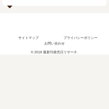
再
？
？
開
最
は
新
？
刊
17
巻
の
サイトマップ
プライバシーポリシー
発
お問い合わせ
売
日
© 2018 最新刊発売日リサーチ.
は
い
つ
？
続
編
の
予
定
は