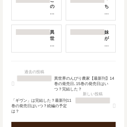
こ
「
の
ち
勇
ゃ
者
ん
が
と
俺
吸
異
妹
TU
え
世
が
EE
な
界
推
E
い
の
し
く
吸
ん
す
せ
血
び
ぎ
に
鬼
り
る!
慎
ち
農
【
異世界のんびり農家【最新刊】14
重
ゃ
家
最
巻の発売日､15巻の発売日はい
す
ん
【
新
つ？完結した？
ぎ
」
最
刊
る
は
「ギヴン」は完結した？最新刊11
新
】
巻の発売日はいつ？続編の予定
【
完
刊
3
は？
最
結
】
巻
新
し
14
の
刊
た
巻
発