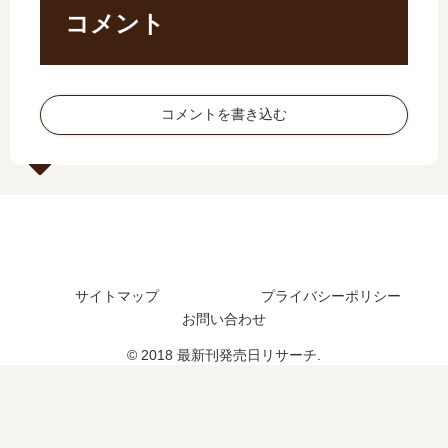
】
？
の
売
コメント
7
最
発
日
巻
新
売
は
の
刊
日､
い
発
9
15
つ
コメントを書き込む
売
巻
巻
？
日
の
の
完
は
発
発
結
い
売
売
し
つ
日
日
た
？
は
は
？
完
い
い
結
つ
つ
サイトマップ
プライバシーポリシー
し
？
？
お問い合わせ
た
10
完
？
巻
結
© 2018 最新刊発売日リサーチ.
続
の
し
編
予
た
の
定
？
予
は