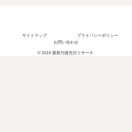
の
日
た
つ
発
は
？
？
売
い
（
16
日
つ
休
巻
は
？
載
の
い
完
サイトマップ
プライバシーポリシー
中
予
つ
結
お問い合わせ
）
定
？
し
連
は
© 2018 最新刊発売日リサーチ.
完
た
載
？
結
？
再
し
開
た
は
？
？