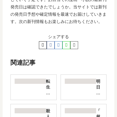
発売日は確認できたでしょうか。当サイトでは新刊
の発売日予想や確定情報を最速でお届けしていきま
す。次の新刊情報もお楽しみにお待ちください。
シェアする
関連記事
転
明
生
日
ゴ
ち
ブ
ゃ
リ
ん
ン
の
殺
「
だ
セ
人
超